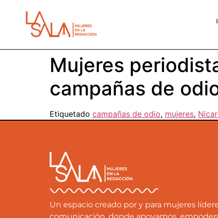
Mujeres periodista
campañas de odio,
Etiquetado
campañas de odio
,
mujeres
,
Nica
Un espacio creado por y para mujeres líde
comunicación, donde apoyamos, empode