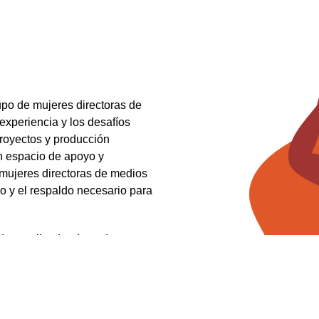
po de mujeres directoras de
experiencia y los desafíos
proyectos y producción
n espacio de apoyo y
mujeres directoras de medios
o y el respaldo necesario para
 desarrollo, donde podamos
sostenibles. Nos enfocamos en
de nuestras capacidades como
 periodismo que promueva los
frentan los grupos