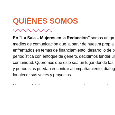
QUIÉNES SOMOS
En “La Sala – Mujeres en la Redacción”
somos un gru
medios de comunicación que, a partir de nuestra propia 
enfrentados en temas de financiamiento, desarrollo de 
periodística con enfoque de género, decidimos fundar u
comunidad. Queremos que este sea un lugar donde las 
y periodistas puedan encontrar acompañamiento, diálog
fortalecer sus voces y proyectos.
Nuestro objetivo
es crear un espacio de aprendizaje y
transformar nuestros medios informativos en empresas 
el empoderamiento económico y en el fortalecimiento 
líderes de opinión, contribuyendo al crecimiento de un
derechos humanos y visibilice las desigualdades que en