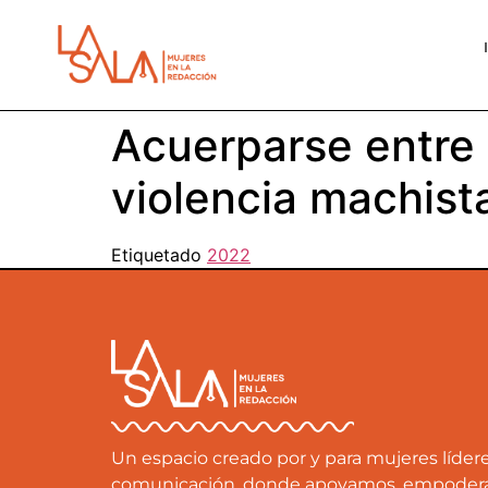
Acuerparse entre 
violencia machist
Etiquetado
2022
Un espacio creado por y para mujeres líde
comunicación, donde apoyamos, empode